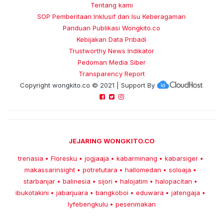
Tentang kami
SOP Pemberitaan Inklusif dan Isu Keberagaman
Panduan Publikasi Wongkito.co
Kebijakan Data Pribadi
Trustworthy News Indikator
Pedoman Media Siber
Transparency Report
Copyright
wongkito.co
© 2021 | Support By
JEJARING WONGKITO.CO
trenasia
Floresku
jogjaaja
kabarminang
kabarsiger
•
•
•
•
•
makassarinsight
potretutara
hallomedan
soloaja
•
•
•
•
starbanjar
balinesia
sijori
halojatim
halopacitan
•
•
•
•
•
ibukotakini
jabarjuara
bangkoboi
eduwara
jatengaja
•
•
•
•
•
lyfebengkulu
pesenmakan
•