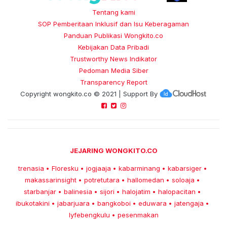
Tentang kami
SOP Pemberitaan Inklusif dan Isu Keberagaman
Panduan Publikasi Wongkito.co
Kebijakan Data Pribadi
Trustworthy News Indikator
Pedoman Media Siber
Transparency Report
Copyright
wongkito.co
© 2021 | Support By
JEJARING WONGKITO.CO
trenasia
Floresku
jogjaaja
kabarminang
kabarsiger
•
•
•
•
•
makassarinsight
potretutara
hallomedan
soloaja
•
•
•
•
starbanjar
balinesia
sijori
halojatim
halopacitan
•
•
•
•
•
ibukotakini
jabarjuara
bangkoboi
eduwara
jatengaja
•
•
•
•
•
lyfebengkulu
pesenmakan
•