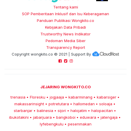
Tentang kami
SOP Pemberitaan Inklusif dan Isu Keberagaman
Panduan Publikasi Wongkito.co
Kebijakan Data Pribadi
Trustworthy News Indikator
Pedoman Media Siber
Transparency Report
Copyright
wongkito.co
© 2021 | Support By
JEJARING WONGKITO.CO
trenasia
Floresku
jogjaaja
kabarminang
kabarsiger
•
•
•
•
•
makassarinsight
potretutara
hallomedan
soloaja
•
•
•
•
starbanjar
balinesia
sijori
halojatim
halopacitan
•
•
•
•
•
ibukotakini
jabarjuara
bangkoboi
eduwara
jatengaja
•
•
•
•
•
lyfebengkulu
pesenmakan
•