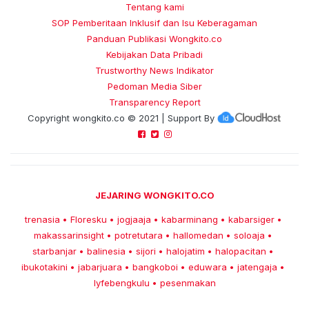
Tentang kami
SOP Pemberitaan Inklusif dan Isu Keberagaman
Panduan Publikasi Wongkito.co
Kebijakan Data Pribadi
Trustworthy News Indikator
Pedoman Media Siber
Transparency Report
Copyright
wongkito.co
© 2021 | Support By
JEJARING WONGKITO.CO
trenasia
Floresku
jogjaaja
kabarminang
kabarsiger
•
•
•
•
•
makassarinsight
potretutara
hallomedan
soloaja
•
•
•
•
starbanjar
balinesia
sijori
halojatim
halopacitan
•
•
•
•
•
ibukotakini
jabarjuara
bangkoboi
eduwara
jatengaja
•
•
•
•
•
lyfebengkulu
pesenmakan
•