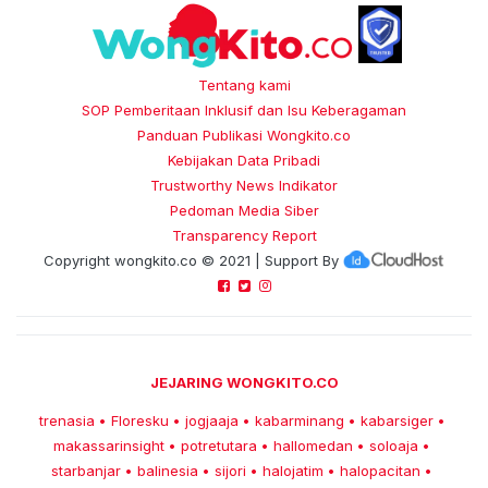
Tentang kami
SOP Pemberitaan Inklusif dan Isu Keberagaman
Panduan Publikasi Wongkito.co
Kebijakan Data Pribadi
Trustworthy News Indikator
Pedoman Media Siber
Transparency Report
Copyright
wongkito.co
© 2021 | Support By
JEJARING WONGKITO.CO
trenasia
Floresku
jogjaaja
kabarminang
kabarsiger
•
•
•
•
•
makassarinsight
potretutara
hallomedan
soloaja
•
•
•
•
starbanjar
balinesia
sijori
halojatim
halopacitan
•
•
•
•
•