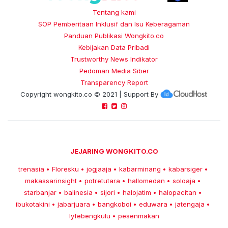
Tentang kami
SOP Pemberitaan Inklusif dan Isu Keberagaman
Panduan Publikasi Wongkito.co
Kebijakan Data Pribadi
Trustworthy News Indikator
Pedoman Media Siber
Transparency Report
Copyright
wongkito.co
© 2021 | Support By
JEJARING WONGKITO.CO
trenasia
Floresku
jogjaaja
kabarminang
kabarsiger
•
•
•
•
•
makassarinsight
potretutara
hallomedan
soloaja
•
•
•
•
starbanjar
balinesia
sijori
halojatim
halopacitan
•
•
•
•
•
ibukotakini
jabarjuara
bangkoboi
eduwara
jatengaja
•
•
•
•
•
lyfebengkulu
pesenmakan
•