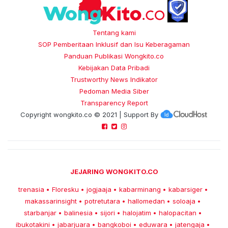
Tentang kami
SOP Pemberitaan Inklusif dan Isu Keberagaman
Panduan Publikasi Wongkito.co
Kebijakan Data Pribadi
Trustworthy News Indikator
Pedoman Media Siber
Transparency Report
Copyright
wongkito.co
© 2021 | Support By
JEJARING WONGKITO.CO
trenasia
Floresku
jogjaaja
kabarminang
kabarsiger
•
•
•
•
•
makassarinsight
potretutara
hallomedan
soloaja
•
•
•
•
starbanjar
balinesia
sijori
halojatim
halopacitan
•
•
•
•
•
ibukotakini
jabarjuara
bangkoboi
eduwara
jatengaja
•
•
•
•
•