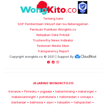
Tentang kami
SOP Pemberitaan Inklusif dan Isu Keberagaman
Panduan Publikasi Wongkito.co
Kebijakan Data Pribadi
Trustworthy News Indikator
Pedoman Media Siber
Transparency Report
Copyright
wongkito.co
© 2021 | Support By
JEJARING WONGKITO.CO
trenasia
Floresku
jogjaaja
kabarminang
kabarsiger
•
•
•
•
•
makassarinsight
potretutara
hallomedan
soloaja
•
•
•
•
starbanjar
balinesia
sijori
halojatim
halopacitan
•
•
•
•
•