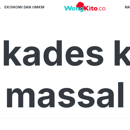
L
EKONOMI DAN UMKM
R
 kades k
massal