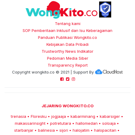
Tentang kami
SOP Pemberitaan Inklusif dan Isu Keberagaman
Panduan Publikasi Wongkito.co
Kebijakan Data Pribadi
Trustworthy News Indikator
Pedoman Media Siber
Transparency Report
Copyright
wongkito.co
© 2021 | Support By
JEJARING WONGKITO.CO
trenasia
Floresku
jogjaaja
kabarminang
kabarsiger
•
•
•
•
•
makassarinsight
potretutara
hallomedan
soloaja
•
•
•
•
starbanjar
balinesia
sijori
halojatim
halopacitan
•
•
•
•
•