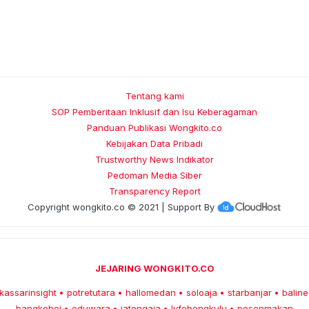
Tentang kami
SOP Pemberitaan Inklusif dan Isu Keberagaman
Panduan Publikasi Wongkito.co
Kebijakan Data Pribadi
Trustworthy News Indikator
Pedoman Media Siber
Transparency Report
Copyright
wongkito.co
© 2021 | Support By
JEJARING WONGKITO.CO
kassarinsight
potretutara
hallomedan
soloaja
starbanjar
baline
•
•
•
•
•
bangkoboi
eduwara
jatengaja
lyfebengkulu
pesenmakan
•
•
•
•