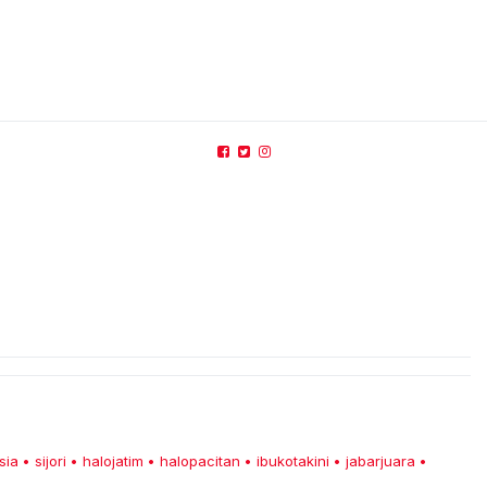
sia
sijori
halojatim
halopacitan
ibukotakini
jabarjuara
•
•
•
•
•
•