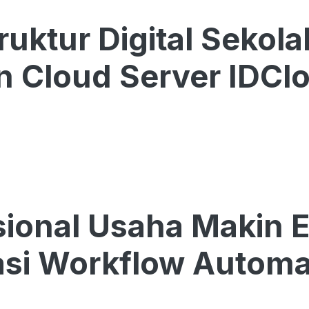
truktur Digital Sekol
 Cloud Server IDCl
ional Usaha Makin E
asi Workflow Automa