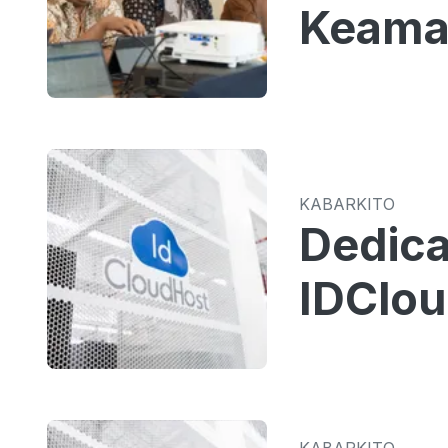
Keaman
KABARKITO
Dedica
IDClou
KABARKITO