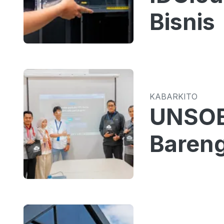
Bisnis
KABARKITO
UNSOED
Bareng