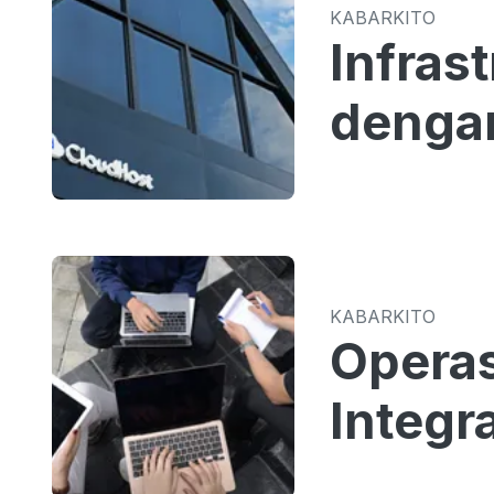
KABARKITO
Infras
dengan
KABARKITO
Operas
Integr