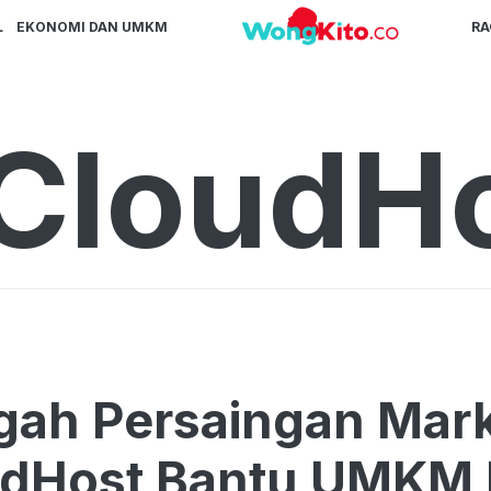
L
EKONOMI DAN UMKM
R
CloudH
gah Persaingan Mark
udHost Bantu UMKM 