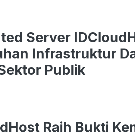
ted Server IDCloudH
han Infrastruktur D
Sektor Publik
dHost Raih Bukti K