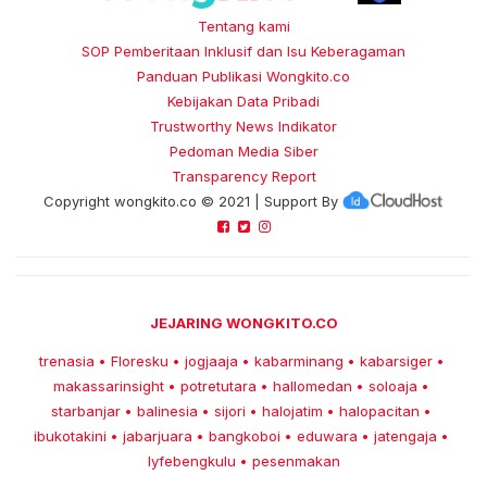
Tentang kami
SOP Pemberitaan Inklusif dan Isu Keberagaman
Panduan Publikasi Wongkito.co
Kebijakan Data Pribadi
Trustworthy News Indikator
Pedoman Media Siber
Transparency Report
Copyright
wongkito.co
© 2021 | Support By
JEJARING WONGKITO.CO
trenasia
Floresku
jogjaaja
kabarminang
kabarsiger
•
•
•
•
•
makassarinsight
potretutara
hallomedan
soloaja
•
•
•
•
starbanjar
balinesia
sijori
halojatim
halopacitan
•
•
•
•
•
ibukotakini
jabarjuara
bangkoboi
eduwara
jatengaja
•
•
•
•
•
lyfebengkulu
pesenmakan
•