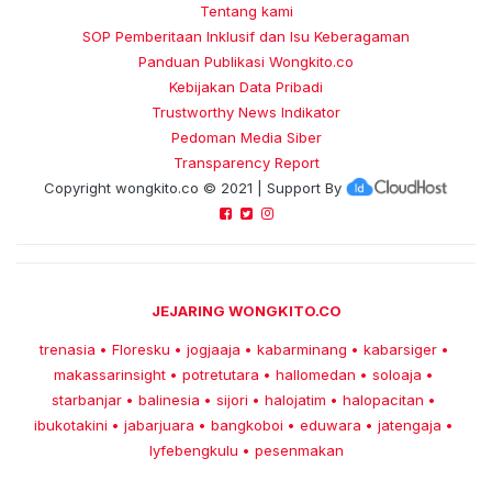
Tentang kami
SOP Pemberitaan Inklusif dan Isu Keberagaman
Panduan Publikasi Wongkito.co
Kebijakan Data Pribadi
Trustworthy News Indikator
Pedoman Media Siber
Transparency Report
Copyright
wongkito.co
© 2021 | Support By
JEJARING WONGKITO.CO
trenasia
Floresku
jogjaaja
kabarminang
kabarsiger
•
•
•
•
•
makassarinsight
potretutara
hallomedan
soloaja
•
•
•
•
starbanjar
balinesia
sijori
halojatim
halopacitan
•
•
•
•
•
ibukotakini
jabarjuara
bangkoboi
eduwara
jatengaja
•
•
•
•
•
lyfebengkulu
pesenmakan
•