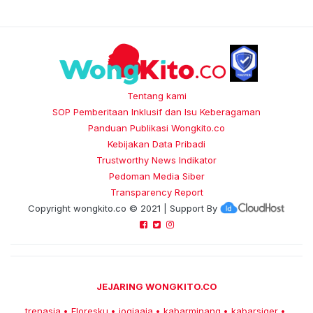
Tentang kami
SOP Pemberitaan Inklusif dan Isu Keberagaman
Panduan Publikasi Wongkito.co
Kebijakan Data Pribadi
Trustworthy News Indikator
Pedoman Media Siber
Transparency Report
Copyright
wongkito.co
© 2021 | Support By
JEJARING WONGKITO.CO
trenasia
Floresku
jogjaaja
kabarminang
kabarsiger
•
•
•
•
•