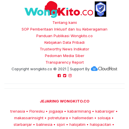
Tentang kami
SOP Pemberitaan Inklusif dan Isu Keberagaman
Panduan Publikasi Wongkito.co
Kebijakan Data Pribadi
Trustworthy News Indikator
Pedoman Media Siber
Transparency Report
Copyright
wongkito.co
© 2021 | Support By
JEJARING WONGKITO.CO
trenasia
Floresku
jogjaaja
kabarminang
kabarsiger
•
•
•
•
•
makassarinsight
potretutara
hallomedan
soloaja
•
•
•
•
starbanjar
balinesia
sijori
halojatim
halopacitan
•
•
•
•
•