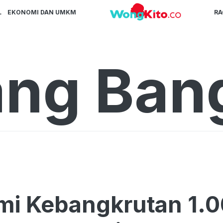
L
EKONOMI DAN UMKM
R
ng Ban
i Kebangkrutan 1.0