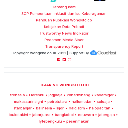
Tentang kami
SOP Pemberitaan Inklusif dan Isu Keberagaman
Panduan Publikasi Wongkito.co
Kebijakan Data Pribadi
Trustworthy News Indikator
Pedoman Media Siber
Transparency Report
Copyright
wongkito.co
© 2021 | Support By
JEJARING WONGKITO.CO
trenasia
Floresku
jogjaaja
kabarminang
kabarsiger
•
•
•
•
•
makassarinsight
potretutara
hallomedan
soloaja
•
•
•
•
starbanjar
balinesia
sijori
halojatim
halopacitan
•
•
•
•
•
ibukotakini
jabarjuara
bangkoboi
eduwara
jatengaja
•
•
•
•
•
lyfebengkulu
pesenmakan
•