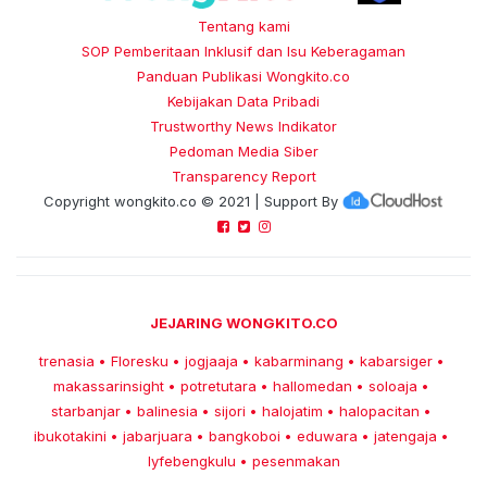
Tentang kami
SOP Pemberitaan Inklusif dan Isu Keberagaman
Panduan Publikasi Wongkito.co
Kebijakan Data Pribadi
Trustworthy News Indikator
Pedoman Media Siber
Transparency Report
Copyright
wongkito.co
© 2021 | Support By
JEJARING WONGKITO.CO
trenasia
Floresku
jogjaaja
kabarminang
kabarsiger
•
•
•
•
•
makassarinsight
potretutara
hallomedan
soloaja
•
•
•
•
starbanjar
balinesia
sijori
halojatim
halopacitan
•
•
•
•
•
ibukotakini
jabarjuara
bangkoboi
eduwara
jatengaja
•
•
•
•
•
lyfebengkulu
pesenmakan
•