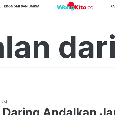
L
EKONOMI DAN UMKM
R
alan dar
MKM
 Daring Andalkan Ja