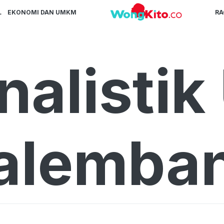
L
EKONOMI DAN UMKM
R
nalistik
alemba