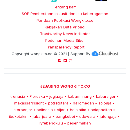
Tentang kami
SOP Pemberitaan Inklusif dan Isu Keberagaman
Panduan Publikasi Wongkito.co
Kebijakan Data Pribadi
Trustworthy News Indikator
Pedoman Media Siber
Transparency Report
Copyright
wongkito.co
© 2021 | Support By
JEJARING WONGKITO.CO
trenasia
Floresku
jogjaaja
kabarminang
kabarsiger
•
•
•
•
•
makassarinsight
potretutara
hallomedan
soloaja
•
•
•
•
starbanjar
balinesia
sijori
halojatim
halopacitan
•
•
•
•
•
ibukotakini
jabarjuara
bangkoboi
eduwara
jatengaja
•
•
•
•
•
lyfebengkulu
pesenmakan
•