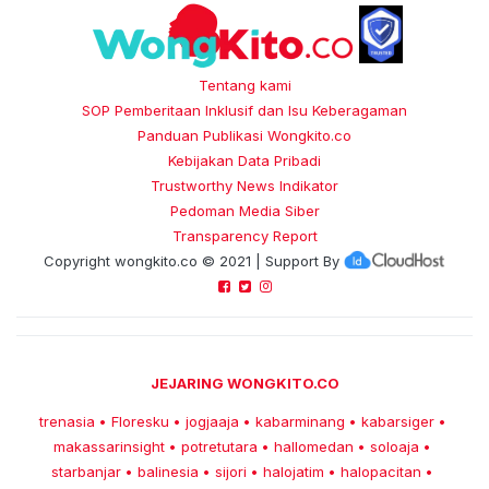
Tentang kami
SOP Pemberitaan Inklusif dan Isu Keberagaman
Panduan Publikasi Wongkito.co
Kebijakan Data Pribadi
Trustworthy News Indikator
Pedoman Media Siber
Transparency Report
Copyright
wongkito.co
© 2021 | Support By
JEJARING WONGKITO.CO
trenasia
Floresku
jogjaaja
kabarminang
kabarsiger
•
•
•
•
•
makassarinsight
potretutara
hallomedan
soloaja
•
•
•
•
starbanjar
balinesia
sijori
halojatim
halopacitan
•
•
•
•
•