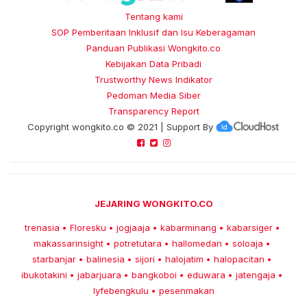
Tentang kami
SOP Pemberitaan Inklusif dan Isu Keberagaman
Panduan Publikasi Wongkito.co
Kebijakan Data Pribadi
Trustworthy News Indikator
Pedoman Media Siber
Transparency Report
Copyright
wongkito.co
© 2021 | Support By
JEJARING WONGKITO.CO
trenasia
Floresku
jogjaaja
kabarminang
kabarsiger
•
•
•
•
•
makassarinsight
potretutara
hallomedan
soloaja
•
•
•
•
starbanjar
balinesia
sijori
halojatim
halopacitan
•
•
•
•
•
ibukotakini
jabarjuara
bangkoboi
eduwara
jatengaja
•
•
•
•
•
lyfebengkulu
pesenmakan
•