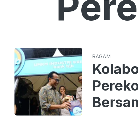
Pere
RAGAM
Kolabo
Perek
Bersa