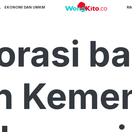
L
EKONOMI DAN UMKM
R
orasi ba
n Keme