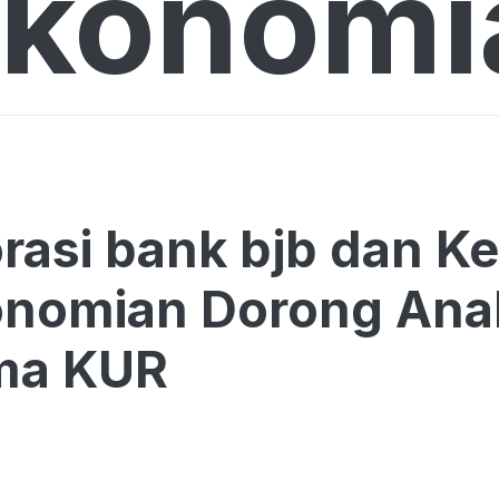
konomi
rasi bank bjb dan 
onomian Dorong Ana
ma KUR