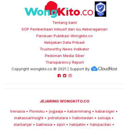
Tentang kami
SOP Pemberitaan Inklusif dan Isu Keberagaman
Panduan Publikasi Wongkito.co
Kebijakan Data Pribadi
Trustworthy News Indikator
Pedoman Media Siber
Transparency Report
Copyright
wongkito.co
© 2021 | Support By
JEJARING WONGKITO.CO
trenasia
Floresku
jogjaaja
kabarminang
kabarsiger
•
•
•
•
•
makassarinsight
potretutara
hallomedan
soloaja
•
•
•
•
starbanjar
balinesia
sijori
halojatim
halopacitan
•
•
•
•
•