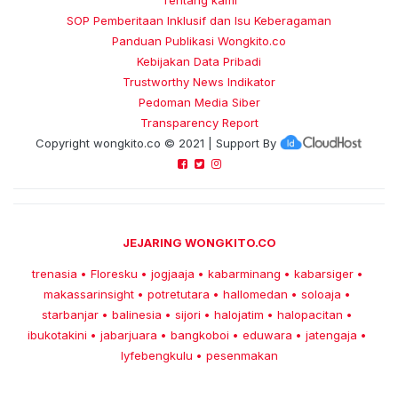
SOP Pemberitaan Inklusif dan Isu Keberagaman
Panduan Publikasi Wongkito.co
Kebijakan Data Pribadi
Trustworthy News Indikator
Pedoman Media Siber
Transparency Report
Copyright
wongkito.co
© 2021 | Support By
JEJARING WONGKITO.CO
trenasia
Floresku
jogjaaja
kabarminang
kabarsiger
•
•
•
•
•
makassarinsight
potretutara
hallomedan
soloaja
•
•
•
•
starbanjar
balinesia
sijori
halojatim
halopacitan
•
•
•
•
•
ibukotakini
jabarjuara
bangkoboi
eduwara
jatengaja
•
•
•
•
•
lyfebengkulu
pesenmakan
•