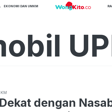
L
EKONOMI DAN UMKM
R
obil U
MKM
Dekat dengan Nasab