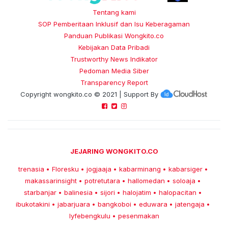
Tentang kami
SOP Pemberitaan Inklusif dan Isu Keberagaman
Panduan Publikasi Wongkito.co
Kebijakan Data Pribadi
Trustworthy News Indikator
Pedoman Media Siber
Transparency Report
Copyright
wongkito.co
© 2021 | Support By
JEJARING WONGKITO.CO
trenasia
Floresku
jogjaaja
kabarminang
kabarsiger
•
•
•
•
•
makassarinsight
potretutara
hallomedan
soloaja
•
•
•
•
starbanjar
balinesia
sijori
halojatim
halopacitan
•
•
•
•
•
ibukotakini
jabarjuara
bangkoboi
eduwara
jatengaja
•
•
•
•
•
lyfebengkulu
pesenmakan
•