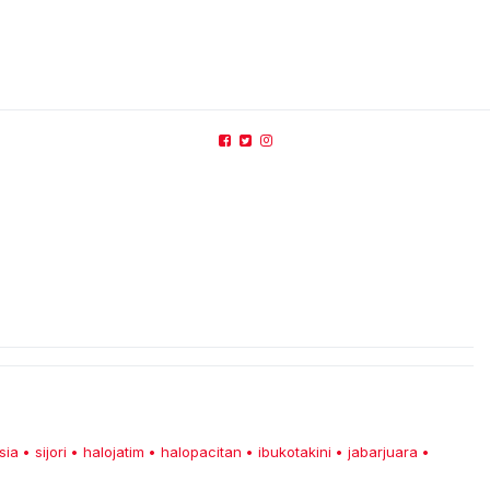
sia
sijori
halojatim
halopacitan
ibukotakini
jabarjuara
•
•
•
•
•
•