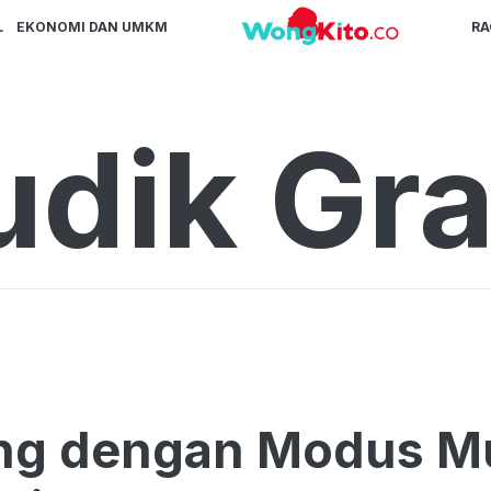
L
EKONOMI DAN UMKM
R
dik Gra
ing dengan Modus M