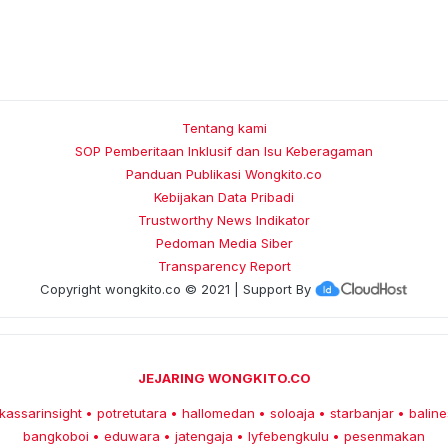
Tentang kami
SOP Pemberitaan Inklusif dan Isu Keberagaman
Panduan Publikasi Wongkito.co
Kebijakan Data Pribadi
Trustworthy News Indikator
Pedoman Media Siber
Transparency Report
Copyright
wongkito.co
© 2021 | Support By
JEJARING WONGKITO.CO
kassarinsight
potretutara
hallomedan
soloaja
starbanjar
baline
•
•
•
•
•
bangkoboi
eduwara
jatengaja
lyfebengkulu
pesenmakan
•
•
•
•