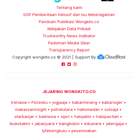
Tentang kami
SOP Pemberitaan Inklusif dan Isu Keberagaman
Panduan Publikasi Wongkito.co
Kebijakan Data Pribadi
Trustworthy News Indikator
Pedoman Media Siber
Transparency Report
Copyright
wongkito.co
© 2021 | Support By
JEJARING WONGKITO.CO
trenasia
Floresku
jogjaaja
kabarminang
kabarsiger
•
•
•
•
•
makassarinsight
potretutara
hallomedan
soloaja
•
•
•
•
starbanjar
balinesia
sijori
halojatim
halopacitan
•
•
•
•
•
ibukotakini
jabarjuara
bangkoboi
eduwara
jatengaja
•
•
•
•
•
lyfebengkulu
pesenmakan
•