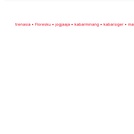
trenasia
Floresku
jogjaaja
kabarminang
kabarsiger
ma
•
•
•
•
•