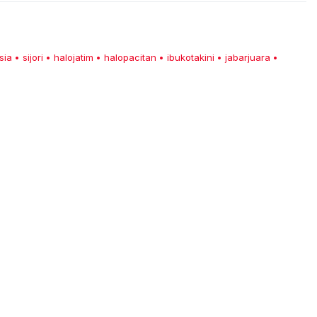
sia
sijori
halojatim
halopacitan
ibukotakini
jabarjuara
•
•
•
•
•
•