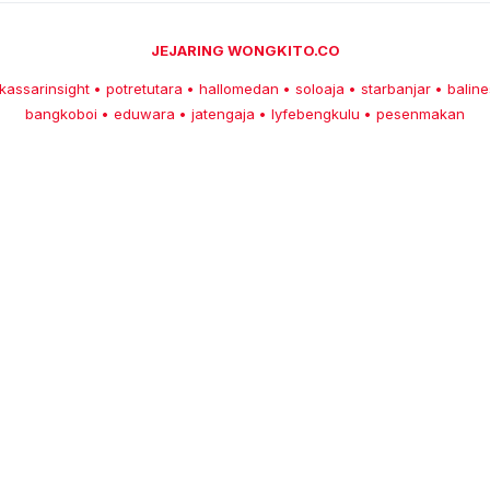
JEJARING WONGKITO.CO
kassarinsight
potretutara
hallomedan
soloaja
starbanjar
baline
•
•
•
•
•
bangkoboi
eduwara
jatengaja
lyfebengkulu
pesenmakan
•
•
•
•