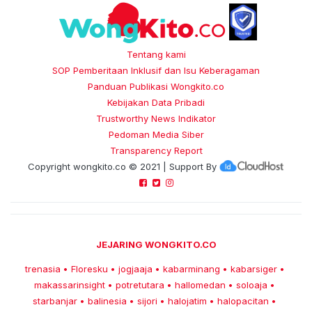
Tentang kami
SOP Pemberitaan Inklusif dan Isu Keberagaman
Panduan Publikasi Wongkito.co
Kebijakan Data Pribadi
Trustworthy News Indikator
Pedoman Media Siber
Transparency Report
Copyright
wongkito.co
© 2021 | Support By
JEJARING WONGKITO.CO
trenasia
Floresku
jogjaaja
kabarminang
kabarsiger
•
•
•
•
•
makassarinsight
potretutara
hallomedan
soloaja
•
•
•
•
starbanjar
balinesia
sijori
halojatim
halopacitan
•
•
•
•
•