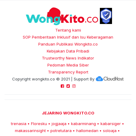
Tentang kami
SOP Pemberitaan Inklusif dan Isu Keberagaman
Panduan Publikasi Wongkito.co
Kebijakan Data Pribadi
Trustworthy News Indikator
Pedoman Media Siber
Transparency Report
Copyright
wongkito.co
© 2021 | Support By
JEJARING WONGKITO.CO
trenasia
Floresku
jogjaaja
kabarminang
kabarsiger
•
•
•
•
•
makassarinsight
potretutara
hallomedan
soloaja
•
•
•
•