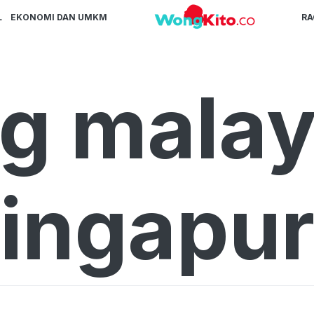
L
EKONOMI DAN UMKM
R
g malay
ingapu