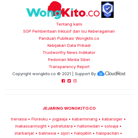
Tentang kami
SOP Pemberitaan Inklusif dan Isu Keberagaman
Panduan Publikasi Wongkito.co
Kebijakan Data Pribadi
Trustworthy News Indikator
Pedoman Media Siber
Transparency Report
Copyright
wongkito.co
© 2021 | Support By
JEJARING WONGKITO.CO
trenasia
Floresku
jogjaaja
kabarminang
kabarsiger
•
•
•
•
•
makassarinsight
potretutara
hallomedan
soloaja
•
•
•
•
starbanjar
balinesia
sijori
halojatim
halopacitan
•
•
•
•
•