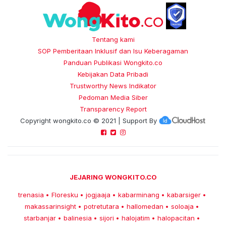
Tentang kami
SOP Pemberitaan Inklusif dan Isu Keberagaman
Panduan Publikasi Wongkito.co
Kebijakan Data Pribadi
Trustworthy News Indikator
Pedoman Media Siber
Transparency Report
Copyright
wongkito.co
© 2021 | Support By
JEJARING WONGKITO.CO
trenasia
Floresku
jogjaaja
kabarminang
kabarsiger
•
•
•
•
•
makassarinsight
potretutara
hallomedan
soloaja
•
•
•
•
starbanjar
balinesia
sijori
halojatim
halopacitan
•
•
•
•
•