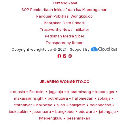
Tentang kami
SOP Pemberitaan Inklusif dan Isu Keberagaman
Panduan Publikasi Wongkito.co
Kebijakan Data Pribadi
Trustworthy News Indikator
Pedoman Media Siber
Transparency Report
Copyright
wongkito.co
© 2021 | Support By
JEJARING WONGKITO.CO
trenasia
Floresku
jogjaaja
kabarminang
kabarsiger
•
•
•
•
•
makassarinsight
potretutara
hallomedan
soloaja
•
•
•
•
starbanjar
balinesia
sijori
halojatim
halopacitan
•
•
•
•
•
ibukotakini
jabarjuara
bangkoboi
eduwara
jatengaja
•
•
•
•
•
lyfebengkulu
pesenmakan
•