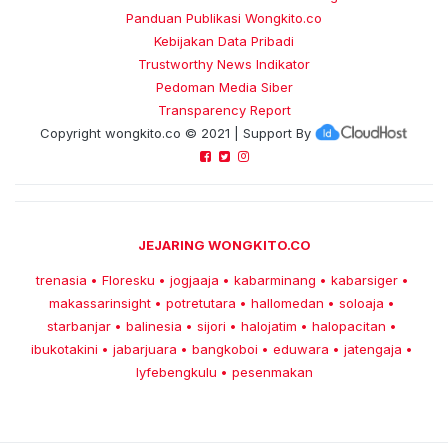
Panduan Publikasi Wongkito.co
Kebijakan Data Pribadi
Trustworthy News Indikator
Pedoman Media Siber
Transparency Report
Copyright
wongkito.co
© 2021 | Support By
JEJARING WONGKITO.CO
trenasia
Floresku
jogjaaja
kabarminang
kabarsiger
•
•
•
•
•
makassarinsight
potretutara
hallomedan
soloaja
•
•
•
•
starbanjar
balinesia
sijori
halojatim
halopacitan
•
•
•
•
•
ibukotakini
jabarjuara
bangkoboi
eduwara
jatengaja
•
•
•
•
•
lyfebengkulu
pesenmakan
•