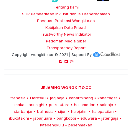
Tentang kami
SOP Pemberitaan Inklusif dan Isu Keberagaman
Panduan Publikasi Wongkito.co
Kebijakan Data Pribadi
Trustworthy News Indikator
Pedoman Media Siber
Transparency Report
Copyright
wongkito.co
© 2021 | Support By
JEJARING WONGKITO.CO
trenasia
Floresku
jogjaaja
kabarminang
kabarsiger
•
•
•
•
•
makassarinsight
potretutara
hallomedan
soloaja
•
•
•
•
starbanjar
balinesia
sijori
halojatim
halopacitan
•
•
•
•
•
ibukotakini
jabarjuara
bangkoboi
eduwara
jatengaja
•
•
•
•
•
lyfebengkulu
pesenmakan
•