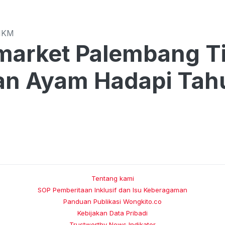
MKM
arket Palembang Ti
an Ayam Hadapi Tah
Tentang kami
SOP Pemberitaan Inklusif dan Isu Keberagaman
Panduan Publikasi Wongkito.co
Kebijakan Data Pribadi
Trustworthy News Indikator