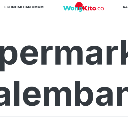
L
EKONOMI DAN UMKM
R
permar
alemba