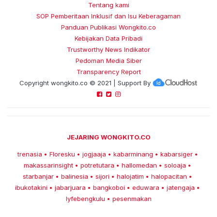
Tentang kami
SOP Pemberitaan Inklusif dan Isu Keberagaman
Panduan Publikasi Wongkito.co
Kebijakan Data Pribadi
Trustworthy News Indikator
Pedoman Media Siber
Transparency Report
Copyright
wongkito.co
© 2021 | Support By
JEJARING WONGKITO.CO
trenasia
Floresku
jogjaaja
kabarminang
kabarsiger
•
•
•
•
•
makassarinsight
potretutara
hallomedan
soloaja
•
•
•
•
starbanjar
balinesia
sijori
halojatim
halopacitan
•
•
•
•
•
ibukotakini
jabarjuara
bangkoboi
eduwara
jatengaja
•
•
•
•
•
lyfebengkulu
pesenmakan
•