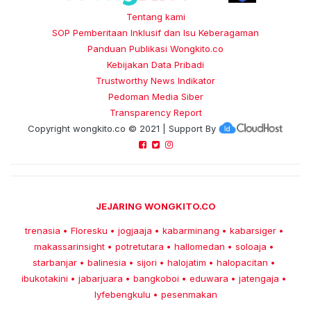
Tentang kami
SOP Pemberitaan Inklusif dan Isu Keberagaman
Panduan Publikasi Wongkito.co
Kebijakan Data Pribadi
Trustworthy News Indikator
Pedoman Media Siber
Transparency Report
Copyright
wongkito.co
© 2021 | Support By
JEJARING WONGKITO.CO
trenasia
Floresku
jogjaaja
kabarminang
kabarsiger
•
•
•
•
•
makassarinsight
potretutara
hallomedan
soloaja
•
•
•
•
starbanjar
balinesia
sijori
halojatim
halopacitan
•
•
•
•
•
ibukotakini
jabarjuara
bangkoboi
eduwara
jatengaja
•
•
•
•
•
lyfebengkulu
pesenmakan
•