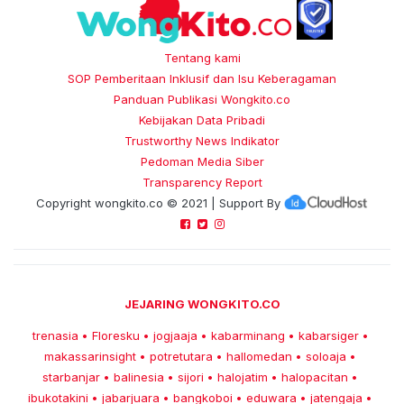
Tentang kami
SOP Pemberitaan Inklusif dan Isu Keberagaman
Panduan Publikasi Wongkito.co
Kebijakan Data Pribadi
Trustworthy News Indikator
Pedoman Media Siber
Transparency Report
Copyright
wongkito.co
© 2021 | Support By
JEJARING WONGKITO.CO
trenasia
Floresku
jogjaaja
kabarminang
kabarsiger
•
•
•
•
•
makassarinsight
potretutara
hallomedan
soloaja
•
•
•
•
starbanjar
balinesia
sijori
halojatim
halopacitan
•
•
•
•
•
ibukotakini
jabarjuara
bangkoboi
eduwara
jatengaja
•
•
•
•
•