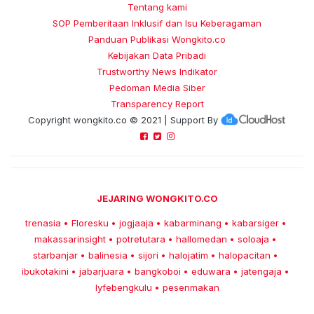
Tentang kami
SOP Pemberitaan Inklusif dan Isu Keberagaman
Panduan Publikasi Wongkito.co
Kebijakan Data Pribadi
Trustworthy News Indikator
Pedoman Media Siber
Transparency Report
Copyright
wongkito.co
© 2021 | Support By
JEJARING WONGKITO.CO
trenasia
Floresku
jogjaaja
kabarminang
kabarsiger
•
•
•
•
•
makassarinsight
potretutara
hallomedan
soloaja
•
•
•
•
starbanjar
balinesia
sijori
halojatim
halopacitan
•
•
•
•
•
ibukotakini
jabarjuara
bangkoboi
eduwara
jatengaja
•
•
•
•
•
lyfebengkulu
pesenmakan
•