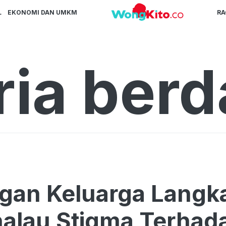
L
EKONOMI DAN UMKM
R
ria berd
an Keluarga Langka
lau Stigma Terhadap W