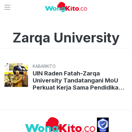
Zarqa University
KABARKITO
UIN Raden Fatah-Zarqa
University Tandatangani MoU
Perkuat Kerja Sama Pendidikan
Internasional, Pelopori PTKIN
se-Indonesia