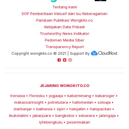
Tentang kami
SOP Pemberitaan Inklusif dan Isu Keberagaman
Panduan Publikasi Wongkito.co
Kebijakan Data Pribadi
Trustworthy News Indikator
Pedoman Media Siber
Transparency Report
Copyright
wongkito.co
© 2021 | Support By
JEJARING WONGKITO.CO
trenasia
Floresku
jogjaaja
kabarminang
kabarsiger
•
•
•
•
•
makassarinsight
potretutara
hallomedan
soloaja
•
•
•
•
starbanjar
balinesia
sijori
halojatim
halopacitan
•
•
•
•
•
ibukotakini
jabarjuara
bangkoboi
eduwara
jatengaja
•
•
•
•
•
lyfebengkulu
pesenmakan
•