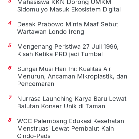
3
Mahasiswa KKN Dorong UMKM
Sidomulyo Masuk Ekosistem Digital
4
Desak Prabowo Minta Maaf Sebut
Wartawan Londo Ireng
5
Mengenang Peristiwa 27 Juli 1996,
Kisah Ketika PRD jadi Tumbal
6
Sungai Musi Hari Ini: Kualitas Air
Menurun, Ancaman Mikroplastik, dan
Pencemaran
7
Nurrasa Launching Karya Baru Lewat
Balutan Konser Unik di Taman
8
WCC Palembang Edukasi Kesehatan
Menstruasi Lewat Pembalut Kain
Cindo-Pads