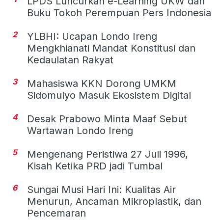
LPDS Luncurkan e-Learning UKW dan
Buku Tokoh Perempuan Pers Indonesia
2
YLBHI: Ucapan Londo Ireng
Mengkhianati Mandat Konstitusi dan
Kedaulatan Rakyat
3
Mahasiswa KKN Dorong UMKM
Sidomulyo Masuk Ekosistem Digital
4
Desak Prabowo Minta Maaf Sebut
Wartawan Londo Ireng
5
Mengenang Peristiwa 27 Juli 1996,
Kisah Ketika PRD jadi Tumbal
6
Sungai Musi Hari Ini: Kualitas Air
Menurun, Ancaman Mikroplastik, dan
Pencemaran