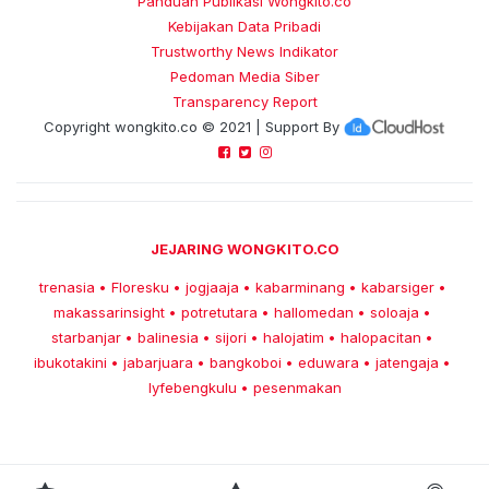
Panduan Publikasi Wongkito.co
Kebijakan Data Pribadi
Trustworthy News Indikator
Pedoman Media Siber
Transparency Report
Copyright
wongkito.co
© 2021 | Support By
JEJARING WONGKITO.CO
trenasia
Floresku
jogjaaja
kabarminang
kabarsiger
•
•
•
•
•
makassarinsight
potretutara
hallomedan
soloaja
•
•
•
•
starbanjar
balinesia
sijori
halojatim
halopacitan
•
•
•
•
•
ibukotakini
jabarjuara
bangkoboi
eduwara
jatengaja
•
•
•
•
•
lyfebengkulu
pesenmakan
•