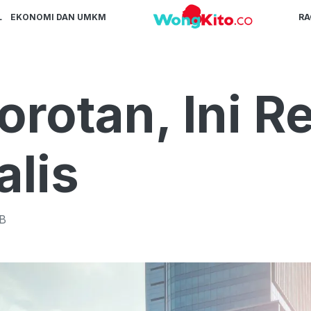
L
EKONOMI DAN UMKM
R
Sorotan, Ini 
alis
B