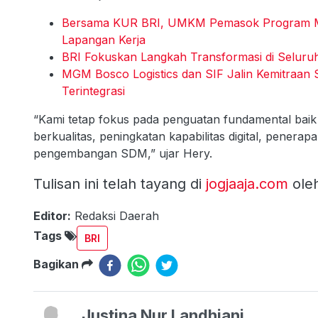
Bersama KUR BRI, UMKM Pemasok Program MB
Lapangan Kerja
BRI Fokuskan Langkah Transformasi di Seluruh
MGM Bosco Logistics dan SIF Jalin Kemitraan
Terintegrasi
“Kami tetap fokus pada penguatan fundamental baik 
berkualitas, peningkatan kapabilitas digital, pener
pengembangan SDM,” ujar Hery.
Tulisan ini telah tayang di
jogjaaja.com
ole
Editor:
Redaksi Daerah
Tags
BRI
Bagikan
Justina Nur Landhiani