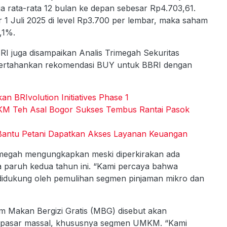
a rata-rata 12 bulan ke depan sebesar Rp4.703,61.
 1 Juli 2025 di level Rp3.700 per lembar, maka saham
,1%.
RI juga disampaikan Analis Trimegah Sekuritas
ertahankan rekomendasi BUY untuk BBRI dengan
 BRIvolution Initiatives Phase 1
KM Teh Asal Bogor Sukses Tembus Rantai Pasok
 Bantu Petani Dapatkan Akses Layanan Keuangan
rimegah mengungkapkan meski diperkirakan ada
a paruh kedua tahun ini. “Kami percaya bahwa
didukung oleh pemulihan segmen pinjaman mikro dan
am Makan Bergizi Gratis (MBG) disebut akan
 di pasar massal, khususnya segmen UMKM. “Kami