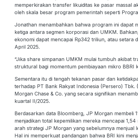
memperkirakan transfer likuiditas ke pasar massal a
oleh skala besar program pemerintah seperti Progr
Jonathan menambahkan bahwa program ini dapat m
ketiga antara segmen korporasi dan UMKM. Bahkan, d
ekonomi dapat mencapai Rp342 triliun, atau setara 
April 2025.
“Jika share simpanan UMKM mulai tumbuh akibat transf
struktural bagi momentum pembiayaan mikro BBRI 
Sementara itu di tengah tekanan pasar dan ketidakpa
terhadap PT Bank Rakyat Indonesia (Persero) Tbk. (B
Morgan Chase & Co. yang secara signifikan menamb
kuartal II/2025.
Berdasarkan data Bloomberg, JP Morgan membeli 117
menjadikan total kepemilikan mereka mencapai 1,54 
arah strategi JP Morgan yang sebelumnya menjual leb
Hal ini memperkuat pandangan bahwa BRI kini menjadi