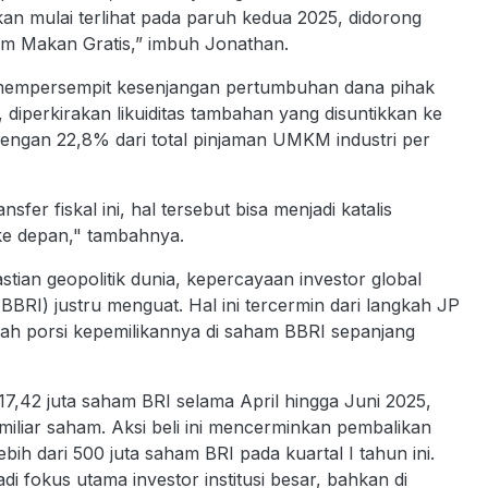
kan mulai terlihat pada paruh kedua 2025, didorong
am Makan Gratis,” imbuh Jonathan.
empersempit kesenjangan pertumbuhan dana pihak
iperkirakan likuiditas tambahan yang disuntikkan ke
dengan 22,8% dari total pinjaman UMKM industri per
er fiskal ini, hal tersebut bisa menjadi katalis
ke depan," tambahnya.
stian geopolitik dunia, kepercayaan investor global
BRI) justru menguat. Hal ini tercermin dari langkah JP
ah porsi kepemilikannya di saham BBRI sepanjang
,42 juta saham BRI selama April hingga Juni 2025,
miliar saham. Aksi beli ini mencerminkan pembalikan
ih dari 500 juta saham BRI pada kuartal I tahun ini.
 fokus utama investor institusi besar, bahkan di