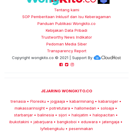
Tentang kami
SOP Pemberitaan Inklusif dan Isu Keberagaman
Panduan Publikasi Wongkito.co
Kebijakan Data Pribadi
Trustworthy News Indikator
Pedoman Media Siber
Transparency Report
Copyright
wongkito.co
© 2021 | Support By
JEJARING WONGKITO.CO
trenasia
Floresku
jogjaaja
kabarminang
kabarsiger
•
•
•
•
•
makassarinsight
potretutara
hallomedan
soloaja
•
•
•
•
starbanjar
balinesia
sijori
halojatim
halopacitan
•
•
•
•
•
ibukotakini
jabarjuara
bangkoboi
eduwara
jatengaja
•
•
•
•
•
lyfebengkulu
pesenmakan
•